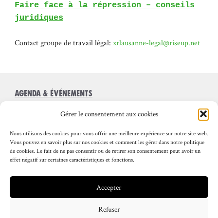
Faire face à la répression – conseils
juridiques
Contact groupe de travail légal:
xrlausanne-legal@riseup.net
Agenda & Événements
Reste informé·e (mensuel)
Gérer le consentement aux cookies
Nous rejoindre
Nous utilisons des cookies pour vous offrir une meilleure expérience sur notre site web.
Revendications & valeurs
Vous pouvez en savoir plus sur nos cookies et comment les gérer dans notre politique
de cookies. Le fait de ne pas consentir ou de retirer son consentement peut avoir un
Historique
effet négatif sur certaines caractéristiques et fonctions.
Accepter
Facebook
Instagram
Bluesky
Telegram
Refuser