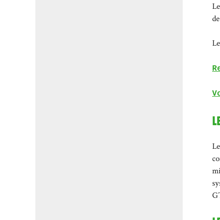
Le
de
Le
R
V
L
Le
co
mi
sy
GT