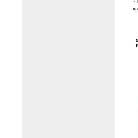
• 
ap