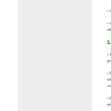
• 
• 
ob
3
• 
pr
• 
un
co
• 
am