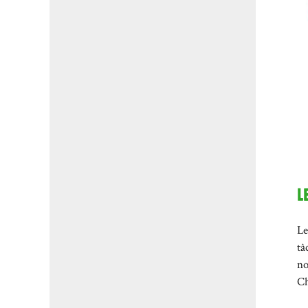
L
Le
tâ
no
Ch