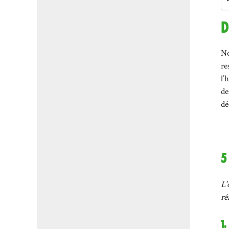
D
No
re
l’
de
dé
5
L’
ré
1