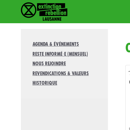
Aller
au
contenu
Agenda & Événements
Reste informé·e (mensuel)
Nous rejoindre
Revendications & valeurs
Historique