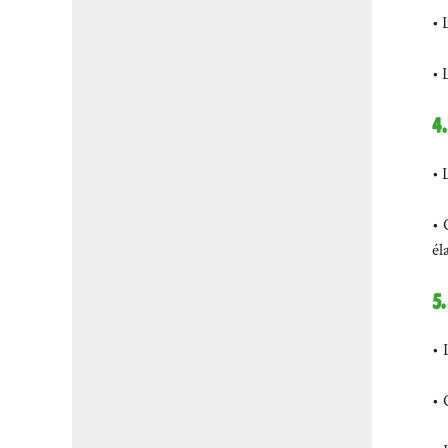
• 
• 
4
• 
• 
él
5
• 
• 