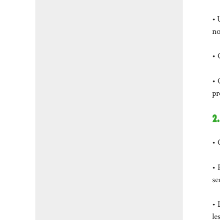
• 
no
• 
• 
pr
2
• 
• 
se
• 
le